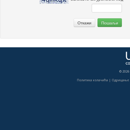
Откажи
Пошаљи
© 2026
Политика колачића
|
Одрицање 