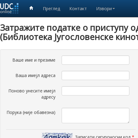
Преглед
Контакт
Извори
Затражите податке о приступу о
(Библиотека Југословенске кино
Ваше име и презиме
Ваша имејл адреса
Поново унесите имејл
адресу
Порука (није обавезна)
Записати сигуроносни код
*