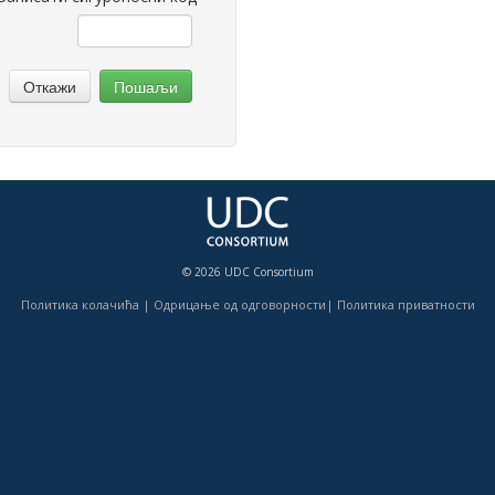
Откажи
Пошаљи
© 2026 UDC Consortium
Политика колачића
|
Одрицање од одговорности
|
Политика приватности