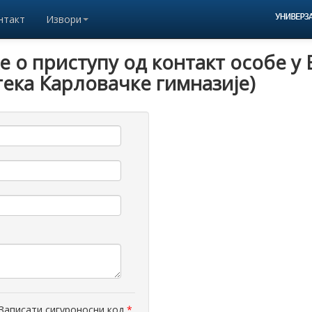
нтакт
Извори
е о приступу од контакт особе y
ека Карловачке гимназије)
аписати сигуроносни код
*