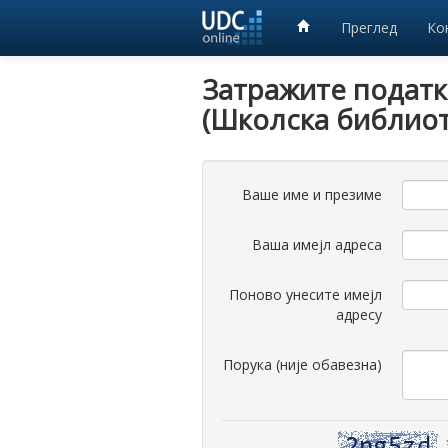
Преглед
Ко
Затражите податк
(Школска библиот
Ваше име и презиме
Ваша имејл адреса
Поново унесите имејл
адресу
Порука (није обавезна)
З