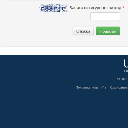
Записати сигуроносни код
*
Откажи
Пошаљи
© 2026
Политика колачића
|
Одрицање 