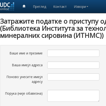
Преглед
Контакт
Извори
Затражите податке о приступу о
(Библиотека Института за технол
минералних сировина (ИТНМС))
Ваше име и презиме
Ваша имејл адреса
Поново унесите имејл
адресу
Порука (није обавезна)